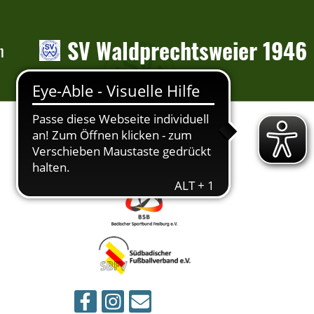
SV Waldprechtsweier 1946
n
Mitgli
ed im